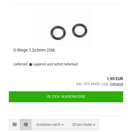
O-Ringe 7,2x3mm 2Stk.
Lieferzeit:
Lagernd und sofort lieferbar!
1,90 EUR
inkl. 20% MwSt. zzgl.
Versand
IN DEN WARENKORB
Sortieren nach
pro Seite
Sortieren nach
20 pro Seite