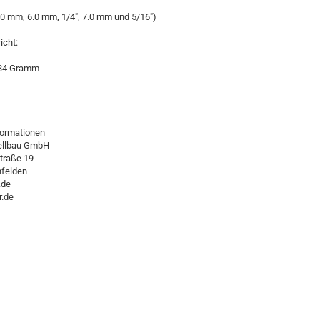
.0 mm, 6.0 mm, 1/4", 7.0 mm und 5/16")
icht:
 34 Gramm
formationen
ellbau GmbH
traße 19
felden
.de
r.de