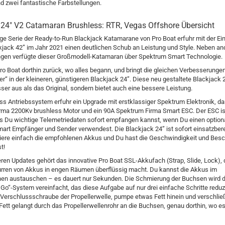
d zwei fantastische Farbstellungen.
 24" V2 Catamaran Brushless: RTR, Vegas Offshore Übersicht
ige Serie der Ready-to-Run Blackjack Katamarane von Pro Boat erfuhr mit der Ei
jack 42” im Jahr 2021 einen deutlichen Schub an Leistung und Style. Neben an
gen verfügte dieser Großmodell-Katamaran über Spektrum Smart Technologie.
Pro Boat dorthin zurück, wo alles begann, und bringt die gleichen Verbesserunge
er“ in der kleineren, günstigeren Blackjack 24”. Diese neu gestaltete Blackjack 
sser aus als das Original, sondern bietet auch eine bessere Leistung.
ss Antriebssystem erfuhr ein Upgrade mit erstklassiger Spektrum Elektronik, da
rma 2200Kv brushless Motor und ein 90A Spektrum Firma Smart ESC. Der ESC is
ss Du wichtige Telemetriedaten sofort empfangen kannst, wenn Du einen option
rt Empfänger und Sender verwendest. Die Blackjack 24” ist sofort einsatzbere
lliere einfach die empfohlenen Akkus und Du hast die Geschwindigkeit und Bes
t!
ren Updates gehört das innovative Pro Boat SSL-Akkufach (Strap, Slide, Lock),
zurren von Akkus in engen Räumen überflüssig macht. Du kannst die Akkus im
n austauschen – es dauert nur Sekunden. Die Schmierung der Buchsen wird d
Go“-System vereinfacht, das diese Aufgabe auf nur drei einfache Schritte reduzi
 Verschlussschraube der Propellerwelle, pumpe etwas Fett hinein und verschlie
Fett gelangt durch das Propellerwellenrohr an die Buchsen, genau dorthin, wo es