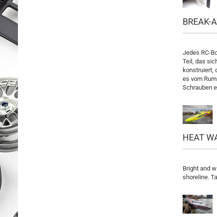
BREAK-
Jedes RC-Boo
Teil, das si
konstruiert,
es vom Rumpf
Schrauben er
HEAT W
Bright and wi
shoreline. T