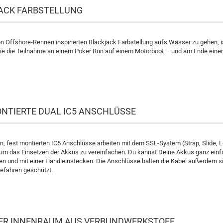
ACK FARBSTELLUNG
on Offshore-Rennen inspirierten Blackjack Farbstellung aufs Wasser zu gehen, i
ie die Teilnahme an einem Poker Run auf einem Motorboot – und am Ende einen
NTIERTE DUAL IC5 ANSCHLÜSSE
n, fest montierten IC5 Anschlüsse arbeiten mit dem SSL-System (Strap, Slide, 
m das Einsetzen der Akkus zu vereinfachen. Du kannst Deine Akkus ganz einfa
en und mit einer Hand einstecken. Die Anschlüsse halten die Kabel außerdem s
efahren geschützt.
ER INNENRAUM AUS VERBUNDWERKSTOFF