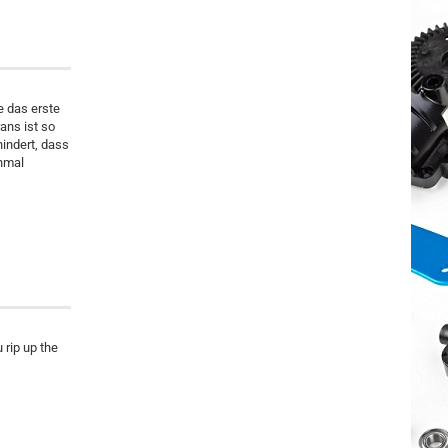
e das erste
ans ist so
hindert, dass
inmal
 rip up the