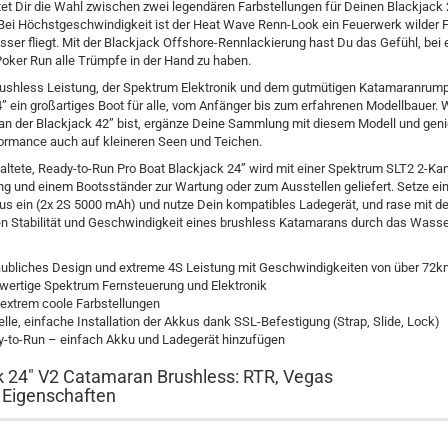
tet Dir die Wahl zwischen zwei legendären Farbstellungen für Deinen Blackjack 
Bei Höchstgeschwindigkeit ist der Heat Wave Renn-Look ein Feuerwerk wilder 
ser fliegt. Mit der Blackjack Offshore-Rennlackierung hast Du das Gefühl, bei
oker Run alle Trümpfe in der Hand zu haben.
rushless Leistung, der Spektrum Elektronik und dem gutmütigen Katamaranrumpf
” ein großartiges Boot für alle, vom Anfänger bis zum erfahrenen Modellbauer.
Fan der Blackjack 42” bist, ergänze Deine Sammlung mit diesem Modell und gen
formance auch auf kleineren Seen und Teichen.
altete, Ready-to-Run Pro Boat Blackjack 24” wird mit einer Spektrum SLT2 2-Ka
g und einem Bootsständer zur Wartung oder zum Ausstellen geliefert. Setze ei
s ein (2x 2S 5000 mAh) und nutze Dein kompatibles Ladegerät, und rase mit de
en Stabilität und Geschwindigkeit eines brushless Katamarans durch das Wasse
ubliches Design und extreme 4S Leistung mit Geschwindigkeiten von über 72
ertige Spektrum Fernsteuerung und Elektronik
extrem coole Farbstellungen
lle, einfache Installation der Akkus dank SSL-Befestigung (Strap, Slide, Lock)
-to-Run – einfach Akku und Ladegerät hinzufügen
k 24" V2 Catamaran Brushless: RTR, Vegas
 Eigenschaften