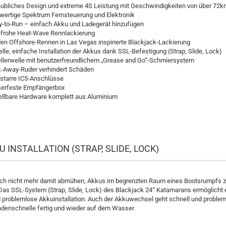
ubliches Design und extreme 4S Leistung mit Geschwindigkeiten von über 72
ertige Spektrum Fernsteuerung und Elektronik
-to-Run – einfach Akku und Ladegerät hinzufügen
efrohe Heat-Wave Rennlackierung
en Offshore-Rennen in Las Vegas inspirierte Blackjack-Lackierung
lle, einfache Installation der Akkus dank SSL-Befestigung (Strap, Slide, Lock)
llerwelle mit benutzerfreundlichem „Grease and Go“-Schmiersystem
-Away-Ruder verhindert Schäden
starre IC5-Anschlüsse
erfeste Empfängerbox
ellbare Hardware komplett aus Aluminium
U INSTALLATION (STRAP, SLIDE, LOCK)
ch nicht mehr damit abmühen, Akkus im begrenzten Raum eines Bootsrumpfs 
Das SSL-System (Strap, Slide, Lock) des Blackjack 24“ Katamarans ermöglicht 
 problemlose Akkuinstallation. Auch der Akkuwechsel geht schnell und proble
ndenschnelle fertig und wieder auf dem Wasser.