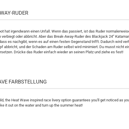
AWAY-RUDER
t hat irgendwann einen Unfall. Wenn das passiert, ist das Ruder normalerweis
ch verbiegt oder abbricht. Aber das Break-Away-Ruder des Blackjack 24“ Katamar
 dass es nachgibt, wenn es auf einen festen Gegenstand trifft. Dadurch wird ver
 abbricht, und der Schaden am Ruder selbst wird minimiert. Du musst nicht e
setzen. Drücke das Ruder einfach wieder an seinen Platz und ziehe es fest!
AVE FARBSTELLUNG
ld, the Heat Wave inspired race livery option guarantees you'll get noticed as you
ake it out on the water and turn up the summer heat!