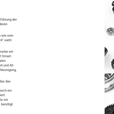
nführung der
deren
n wie sein
24” sieht
runter ein
t Smart-
alen
it und 4S-
chleunigung,
 das das
urch ein
ert:
ße sie
 benötigt