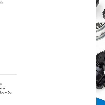
kmh
zu
eine
mlos – Du