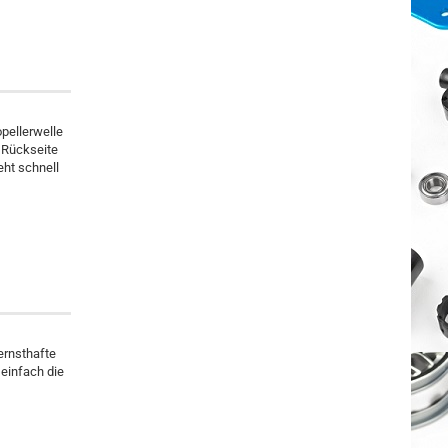
pellerwelle
r Rückseite
eht schnell
ernsthafte
 einfach die