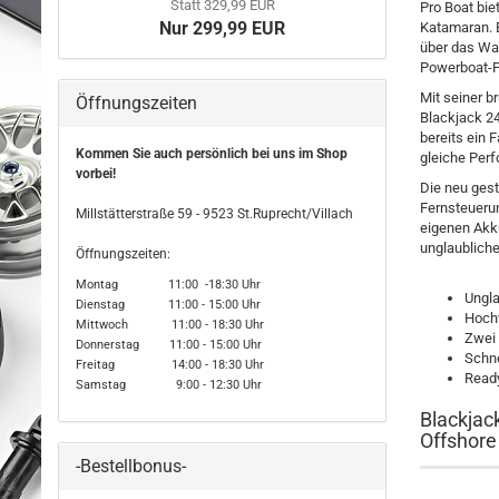
Statt 329,99 EUR
Pro Boat bie
Nur 299,99 EUR
Katamaran. 
über das Was
Powerboat-P
Mit seiner b
Öffnungszeiten
Blackjack 24
bereits ein 
Kommen Sie auch persönlich bei uns im Shop
gleiche Per
vorbei!
Die neu gest
Fernsteuerun
Millstätterstraße 59 - 9523 St.Ruprecht/Villach
eigenen Akku
unglaublich
Öffnungszeiten:
Montag 11:00 -18:30 Uhr
Ungla
Dienstag 11:00 - 15:00 Uhr
Hochw
Mittwoch 11:00 - 18:30 Uhr
Zwei 
Donnerstag 11:00 - 15:00 Uhr
Schne
Freitag 14:00 - 18:30 Uhr
Ready
Samstag 9:00 - 12:30 Uhr
Blackjac
Offshore
-Bestellbonus-