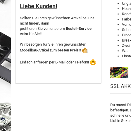
Ungla
Liebe Kunden!
Hochw
Ready
Sollten Sie Ihren gewünschten Artikel bei uns
Farb
nicht finden, dann
Von d
profitieren Sie von unserem
Bestell-Service
Schne
extra für Sie!!
Prope
Break
Wir besorgen für Sie Ihren gewünschten
Zwei 
Modellbau-Artikel zum
besten Preis!!
Wass
Einst
Einfach anfragen per E-Mail oder Telefon!!
SSL AKK
Du musst Di
befestigen. 
schnelle und
bist in Seku