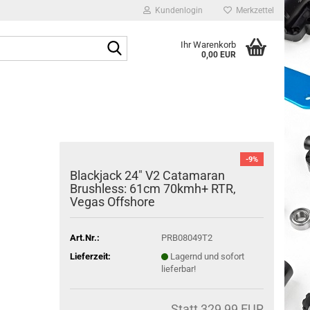
Kundenlogin
Merkzettel
Suche...
Ihr Warenkorb
0,00 EUR
E-Mail
Passwort
-9%
Blackjack 24" V2 Catamaran
Brushless: 61cm 70kmh+ RTR,
Vegas Offshore
Konto erstellen
Passwort vergessen?
Art.Nr.:
PRB08049T2
Lieferzeit:
Lagernd und sofort
lieferbar!
Statt 329,99 EUR