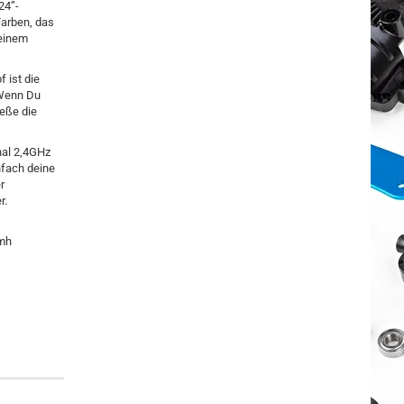
24”-
Farben, das
 einem
 ist die
 Wenn Du
ieße die
nal 2,4GHz
nfach deine
r
r.
kmh