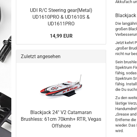
Akkufach un
UDI R/C Steering gear(Metal)
Blackjack
UD1610PRO & UD1610S &
UD1611PRO
Die langjähr
großen Black
Verbesserun
14,99 EUR
Jetzt kehrt 
„großer Brud
nicht nur be
Zuletzt angesehen
Sein brushle
Spektrum Fi
fähig, soda
Spektrum Sma
fähig. Insta
die Du suchs
Zu den weite
lästige Ver
Handumdrehe
Blackjack 24" V2 Catamaran
„Grease and 
Brushless: 61cm 70kmh+ RTR, Vegas
Entferne die
Offshore
wieder. Das 
wird.