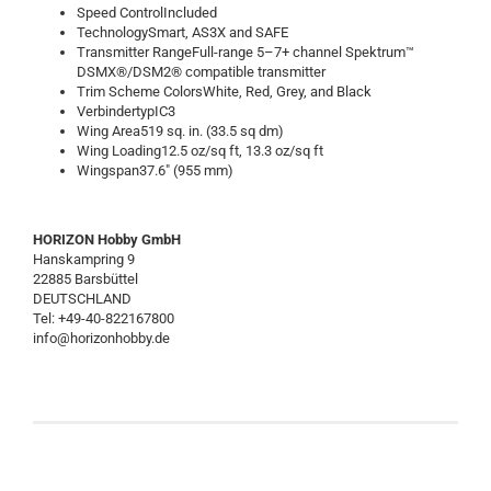
Speed ControlIncluded
TechnologySmart, AS3X and SAFE
Transmitter RangeFull-range 5–7+ channel Spektrum™
DSMX®/DSM2® compatible transmitter
Trim Scheme ColorsWhite, Red, Grey, and Black
VerbindertypIC3
Wing Area519 sq. in. (33.5 sq dm)
Wing Loading12.5 oz/sq ft, 13.3 oz/sq ft
Wingspan37.6" (955 mm)
HORIZON Hobby GmbH
Hanskampring 9
22885 Barsbüttel
DEUTSCHLAND
Tel: +49-40-822167800
info@horizonhobby.de