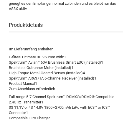
genügt es den Empfänger normal zu binden und es bleibt nur das
AS3X aktiv.
Produktdetails
Im Lieferumfang enthalten
E-flite® Ultimate 3D 950mm with:1
Spektrum™ Avian™ 60A Brushless Smart ESC (installed)1
Brushless Outrunner Motor (installed)1
High-Torque Metal-Geared Servos (installed)4
Spektrum™ AR637TA 6-Channel Receiver (installed)1
Product Manual1
Zum Abschluss erforderlich
Full-range 5-7 Channel Spektrum™ DSMX®/DSM2® Compatible
2.4GHz Transmitter1
3S 11.1V or 4S 14.8V 1800–2700mAh LiPo with EC3™ or IC3™
Connector1
Compatible LiPo Charger1