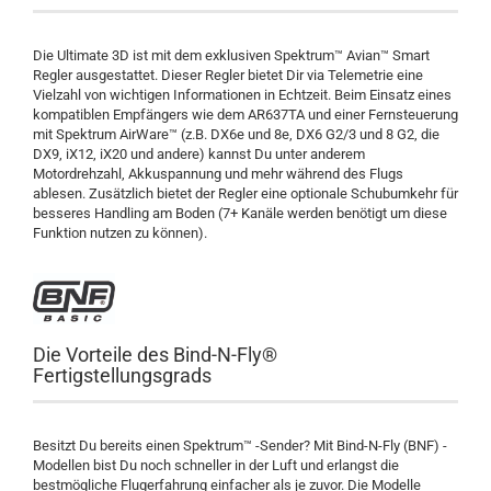
Die Ultimate 3D ist mit dem exklusiven Spektrum™ Avian™ Smart
Regler ausgestattet. Dieser Regler bietet Dir via Telemetrie eine
Vielzahl von wichtigen Informationen in Echtzeit. Beim Einsatz eines
kompatiblen Empfängers wie dem AR637TA und einer Fernsteuerung
mit Spektrum AirWare™ (z.B. DX6e und 8e, DX6 G2/3 und 8 G2, die
DX9, iX12, iX20 und andere) kannst Du unter anderem
Motordrehzahl, Akkuspannung und mehr während des Flugs
ablesen. Zusätzlich bietet der Regler eine optionale Schubumkehr für
besseres Handling am Boden (7+ Kanäle werden benötigt um diese
Funktion nutzen zu können).
Die Vorteile des Bind-N-Fly®
Fertigstellungsgrads
Besitzt Du bereits einen Spektrum™ -Sender? Mit Bind-N-Fly (BNF) -
Modellen bist Du noch schneller in der Luft und erlangst die
bestmögliche Flugerfahrung einfacher als je zuvor. Die Modelle