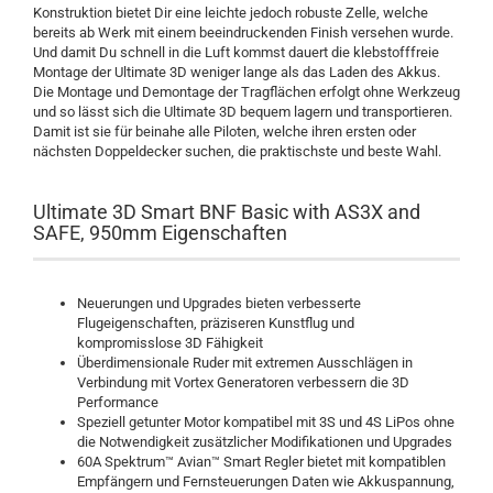
Konstruktion bietet Dir eine leichte jedoch robuste Zelle, welche
bereits ab Werk mit einem beeindruckenden Finish versehen wurde.
Und damit Du schnell in die Luft kommst dauert die klebstofffreie
Montage der Ultimate 3D weniger lange als das Laden des Akkus.
Die Montage und Demontage der Tragflächen erfolgt ohne Werkzeug
und so lässt sich die Ultimate 3D bequem lagern und transportieren.
Damit ist sie für beinahe alle Piloten, welche ihren ersten oder
nächsten Doppeldecker suchen, die praktischste und beste Wahl.
Ultimate 3D Smart BNF Basic with AS3X and
SAFE, 950mm Eigenschaften
Neuerungen und Upgrades bieten verbesserte
Flugeigenschaften, präziseren Kunstflug und
kompromisslose 3D Fähigkeit
Überdimensionale Ruder mit extremen Ausschlägen in
Verbindung mit Vortex Generatoren verbessern die 3D
Performance
Speziell getunter Motor kompatibel mit 3S und 4S LiPos ohne
die Notwendigkeit zusätzlicher Modifikationen und Upgrades
60A Spektrum™ Avian™ Smart Regler bietet mit kompatiblen
Empfängern und Fernsteuerungen Daten wie Akkuspannung,