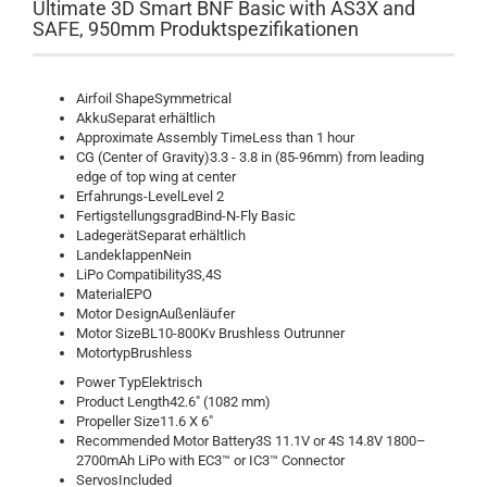
Ultimate 3D Smart BNF Basic with AS3X and
SAFE, 950mm Produktspezifikationen
Airfoil ShapeSymmetrical
AkkuSeparat erhältlich
Approximate Assembly TimeLess than 1 hour
CG (Center of Gravity)3.3 - 3.8 in (85-96mm) from leading
edge of top wing at center
Erfahrungs-LevelLevel 2
FertigstellungsgradBind-N-Fly Basic
LadegerätSeparat erhältlich
LandeklappenNein
LiPo Compatibility3S,4S
MaterialEPO
Motor DesignAußenläufer
Motor SizeBL10-800Kv Brushless Outrunner
MotortypBrushless
Power TypElektrisch
Product Length42.6" (1082 mm)
Propeller Size11.6 X 6"
Recommended Motor Battery3S 11.1V or 4S 14.8V 1800–
2700mAh LiPo with EC3™ or IC3™ Connector
ServosIncluded