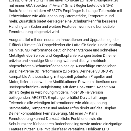
zusätzliche Leistung immer unter Kontrolle zu haben. Ausgestattet
mit einem 60A Spektrum™ Avian™ Smart Regler bietet die BNF®
Basic Version mit dem AR637TA Empfänger full-range Telemetrie mit
Echtzeitdaten wie Akkuspannung, Stromstärke, Temperatur und
mehr. Zusätzlich bietet der Regler eine Schubumkehr für besseres
Handling am Boden und weitere Features, wenn eine kompatible
Fernsteuerung eingesetzt wird.
Ausgestattet mit den neuesten Innovationen und Upgrades legt der
E-flite® Ultimate 3D Doppeldecker die Latte für Scale- und Kunstflug
bis hin zu 3D Performance deutlich höher. Stärkere und schnellere
Metallgetriebe Servos und Kugelkopfanlenkungen bieten Dir eine
präzise und knackige Steuerung, während die symmetrisch
abgeschrägten Scharnierflächen riesige Ausschläge ermöglichen
um Dir extreme 3D Performance zu bieten. Der neue 3S UND 4S
kompatible Antriebsstrang, mit speziell getuntem Propeller und
Motor, liefert ohne weitere Modifikationen Power im Überfluss und
uneingeschränkte Steigleistung. Mit dem Spektrum™ Avian™ 60A
Smart Regler in Verbindung mit dem, in der BNF® Version
beiliegenden, AR637TA Empfänger erhältst Du via full-range
Telemetrie alle wichtigen Informationen wie Akkuspannung,
Stromstärke, Temperatur und andere Infos direkt auf das Display
Deiner kompatiblem Fernsteuerung. Mit einer 7+ Kanal
Fernsteuerung kannst Du zusätzliche Funktionen wie die
Schubumkehr für besseres Bodenhandling sowie andere einzigartige
Features nutzen. Die, mit Glasfaser verstärkte, Hohlkern EPO