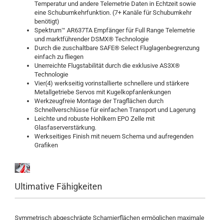
Temperatur und andere Telemetrie Daten in Echtzeit sowie
eine Schubumkehrfunktion. (7+ Kanäle für Schubumkehr
benötigt)
Spektrum™ AR637TA Empfänger für Full Range Telemetrie
und marktführender DSMX® Technologie
Durch die zuschaltbare SAFE® Select Fluglagenbegrenzung
einfach zu fliegen
Unerreichte Flugstabilität durch die exklusive AS3X®
Technologie
Vier(4) werkseitig vorinstallierte schnellere und stärkere
Metallgetriebe Servos mit Kugelkopfanlenkungen
Werkzeugfreie Montage der Tragflächen durch
Schnellverschlüsse für einfachen Transport und Lagerung
Leichte und robuste Hohlkern EPO Zelle mit
Glasfaserverstärkung.
Werkseitiges Finish mit neuem Schema und aufregenden
Grafiken
Ultimative Fähigkeiten
Symmetrisch abgeschrägte Scharnierflächen ermöglichen maximale