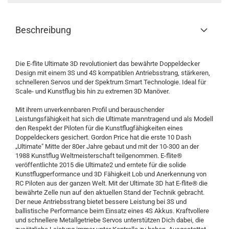
Beschreibung
Die E-flite Ultimate 3D revolutioniert das bewährte Doppeldecker
Design mit einem 3S und 4S kompatiblen Antriebsstrang, stärkeren,
schnelleren Servos und der Spektrum Smart Technologie. Ideal für
Scale- und Kunstflug bis hin zu extremen 3D Manöver.
Mit ihrem unverkennbaren Profil und berauschender
Leistungsfähigkeit hat sich die Ultimate manntragend und als Modell
den Respekt der Piloten für die Kunstflugfähigkeiten eines
Doppeldeckers gesichert. Gordon Price hat die erste 10 Dash
„Ultimate" Mitte der 80er Jahre gebaut und mit der 10-300 an der
1988 Kunstflug Weltmeisterschaft teilgenommen. E-flite®
veröffentlichte 2015 die Ultimate2 und erntete für die solide
Kunstflugperformance und 3D Fähigkeit Lob und Anerkennung von
RC Piloten aus der ganzen Welt. Mit der Ultimate 3D hat E-flite® die
bewährte Zelle nun auf den aktuellen Stand der Technik gebracht.
Der neue Antriebsstrang bietet bessere Leistung bei 3S und
ballistische Performance beim Einsatz eines 4S Akkus. Kraftvollere
und schnellere Metallgetriebe Servos unterstützen Dich dabei, die