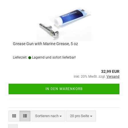
Grease Gun with Marine Grease, 5 oz
Lieferzeit:
Lagernd und sofort lieferbar!
32,99 EUR
inkl. 20% MwSt. zzgl.
Versand
IN DEN WARENKORB
Sortieren nach
pro Seite
Sortieren nach
20 pro Seite