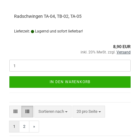
Radschwingen TA-04, TB-02, TA-05
Lieferzeit:
Lagernd und sofort lieferbar!
8,90 EUR
inkl. 20% MwSt. zzgl.
Versand
IN DEN WARENKORB
Sortieren nach
pro Seite
Sortieren nach
20 pro Seite
1
2
»