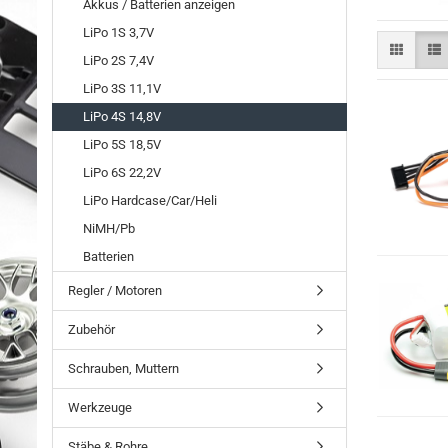
Akkus / Batterien anzeigen
LiPo 1S 3,7V
LiPo 2S 7,4V
LiPo 3S 11,1V
LiPo 4S 14,8V
LiPo 5S 18,5V
LiPo 6S 22,2V
LiPo Hardcase/Car/Heli
NiMH/Pb
Batterien
Regler / Motoren
Zubehör
Schrauben, Muttern
Werkzeuge
Stäbe & Rohre