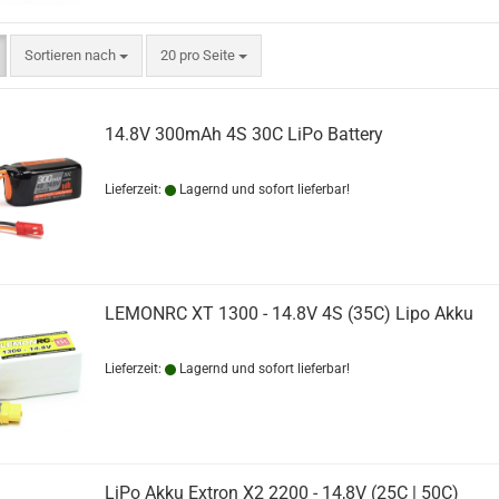
Sortieren nach
pro Seite
Sortieren nach
20 pro Seite
14.8V 300mAh 4S 30C LiPo Battery
Lieferzeit:
Lagernd und sofort lieferbar!
LEMONRC XT 1300 - 14.8V 4S (35C) Lipo Akku
Lieferzeit:
Lagernd und sofort lieferbar!
LiPo Akku Extron X2 2200 - 14,8V (25C | 50C)