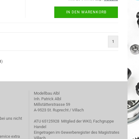
IN DEN WARENKORB
1
1
)
Modellbau Albl
Inh. Patrick Albl
Millstätterstrasse 59
A-9523 St. Ruprecht / Villach
bei uns nicht
ATU 65125928 Mitglied der WKO, Fachgruppe
Handel
Eingetragen im Gewerberegister des Magistrates
ervice extra
Villach