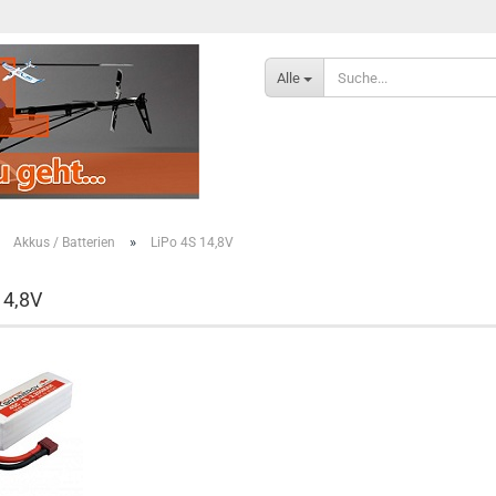
Alle
»
»
Akkus / Batterien
LiPo 4S 14,8V
14,8V