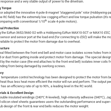
 response and a very stable output of power to the drivetrain.
g Torque
tor adopted the innovative 4-pole-8-magnet "staggered pole" rotor (Hobbywing-p
the RC field) has the extremely low cogging effect and low torque pulsation (it's 
th
mparing with conventional 1/10
scale 4-pole motors).
al Protection
g the EzRun 3652/3660 G2 with a Hobbywing EzRun MAX10-SCT or MAX10
ESC
,
sensor and sensor port at the load end (for connecting to
ESC
) will make the m
vailable to protect the motor from damage due to overheat.
ructure
eal fitted between the front end bell and motor case isolates screw holes from i
id or dust from getting inside and protect motor from damage. The special desig
by the motor case (the end attaches to the front end bell) isolates inner coils 
inding from being damaged by overlong screws.
ncy
temperature control technology has been designed to protect the motor from b
eat thus less heat more efficient the motor will run and perform. The output p
 has an efficiency rate of up to 90%, a leading level in the RC world.
rials & Excellent Design
ouble insulated windings (240℃ R-leveled), high-intensity adhesive (340℃), J
 silicon steel sheets guarantees users the outstanding performance and super du
b design of the front & rear end bells reduces the motor weight.