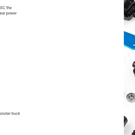
SC
, the
near power
onster truck