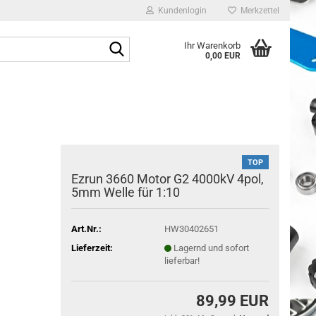
Kundenlogin
Merkzettel
Suche...
Ihr Warenkorb
0,00 EUR
E-Mail
Passwort
TOP
Ezrun 3660 Motor G2 4000kV 4pol,
5mm Welle für 1:10
Konto erstellen
Passwort vergessen?
Art.Nr.:
HW30402651
Lieferzeit:
Lagernd und sofort
lieferbar!
89,99 EUR