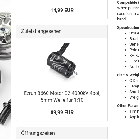
Compatible
When pairin
14,99 EUR
excellent m
band.
Specificatio
Zuletzt angesehen
Scale
Brush
Sens
Pole 
KV Ra
LiPo 
No-lo
Size & Weig
O.D.(
Lengt
Shaft
Ezrun 3660 Motor G2 4000kV 4pol,
Weigh
5mm Welle für 1:10
Other Para
Timin
89,99 EUR
Appli
Öffnungszeiten