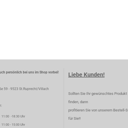
ch persönlich bei uns im Shop vorbei!
Liebe Kunden!
aße 59 - 9523 St.Ruprecht/Villach
Sollten Sie Ihr gewünschtes Produkt 
finden, dann
n:
profitieren Sie von unserem Bestell-S
00 -18:30 Uhr
für Sie!!
00 - 15:00 Uhr