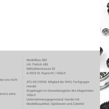
Modellbau Albl
Inh. Patrick Albl
Millstätterstrasse 59
A-9523 St. Ruprecht / Villach
bei uns nicht
ATU 65125928 Mitglied der WKO, Fachgruppe
Handel
Eingetragen im Gewerberegister des Magistrates
ervice extra
Villach
Unternehmensgegenstand: Handel mit
Modellbauartikel, Spielwaren und Zubehör