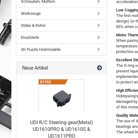
Schrauben, Muttern
acceleration
Low Coggin
Werkzeuge
The first mo
design) (in 
Stäbe & Rohre
85% when co
Motor Therm
Ersatzteile
When pairin
temperature 
3D Puzzle Holzmodelle
protection a
Excellent St
The O-ring s
Neue Artikel
prevent liqu
implemented 
to protect w
High Efficie
Hobbywing’s 
damaged by h
of this motor
Quality Mate
The use of d
UDI R/C Steering gear(Metal)
bearings and
UD1610PRO & UD1610S &
The wheel hu
UD1611PRO