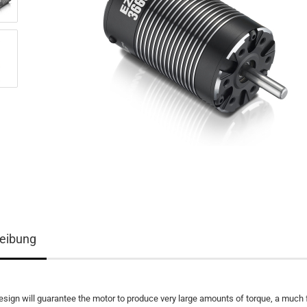
eibung
esign will guarantee the motor to produce very large amounts of torque, a much 