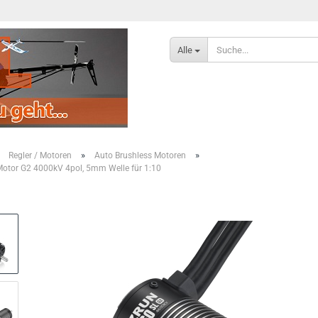
Alle
»
»
»
Regler / Motoren
Auto Brushless Motoren
otor G2 4000kV 4pol, 5mm Welle für 1:10