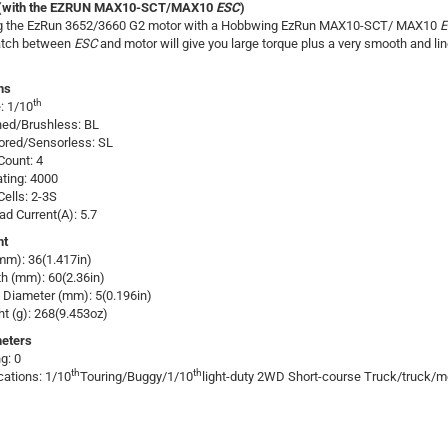
 (with the EZRUN MAX10-SCT/MAX10
ESC
)
g the EzRun 3652/3660 G2 motor with a Hobbwing EzRun MAX10-SCT/ MAX10
E
atch between
ESC
and motor will give you large torque plus a very smooth and li
ns
th
: 1/10
ed/Brushless: BL
ored/Sensorless: SL
Count: 4
ting: 4000
Cells: 2-3S
ad Current(A): 5.7
ht
mm): 36(1.417in)
h (mm): 60(2.36in)
 Diameter (mm): 5(0.196in)
t (g): 268(9.453oz)
meters
g: 0
th
th
cations: 1/10
Touring/Buggy/1/10
light-duty 2WD Short-course Truck/truck/m