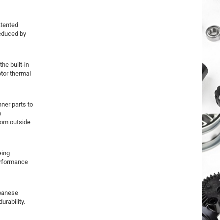
atented
reduced by
 the built-in
otor thermal
nner parts to
n
from outside
eing
erformance
apanese
rability.