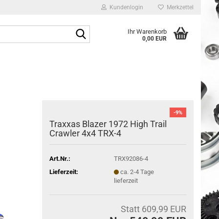
Kundenlogin
Merkzettel
Suche...
Ihr Warenkorb
0,00 EUR
E-Mail
Passwort
-9%
Traxxas Blazer 1972 High Trail
Crawler 4x4 TRX-4
Konto erstellen
Passwort vergessen?
Art.Nr.:
TRX92086-4
Lieferzeit:
ca. 2-4 Tage
lieferzeit
Statt 609,99 EUR