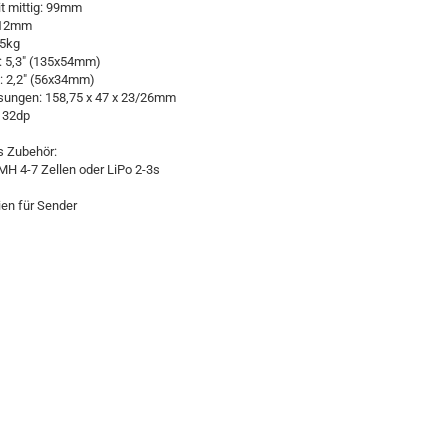
t mittig: 99mm
312mm
35kg
: 5,3" (135x54mm)
: 2,2" (56x34mm)
ungen: 158,75 x 47 x 23/26mm
 32dp
 Zubehör:
MH 4-7 Zellen oder LiPo 2-3s
ien für Sender