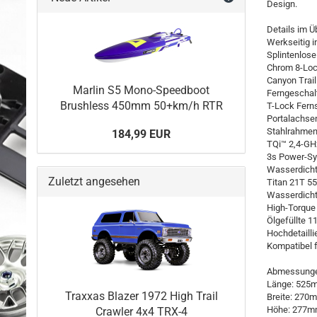
Design.
Details im Ü
Werkseitig i
Splintenlose
Chrom 8-Loc
Canyon Trai
Marlin S5 Mono-Speedboot
Ferngeschal
Brushless 450mm 50+km/h RTR
T-Lock Ferns
Portalachse
Stahlrahme
184,99 EUR
TQi™ 2,4-G
3s Power-Sy
Wasserdicht
Zuletzt angesehen
Titan 21T 5
Wasserdicht
High-Torque 
Ölgefüllte 
Hochdetailli
Kompatibel 
Abmessunge
Länge: 525
Traxxas Blazer 1972 High Trail
Breite: 270
Höhe: 277
Crawler 4x4 TRX-4