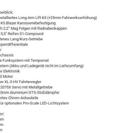
berblick:
nstalliertes Long Arm Lift Kit (+25mm Fahrwerkserhöhung)
 K5 Blazer Karosseriebefestigung
h 2,2” Mag Felgen mit Radnabenkappen
l 5,3" Reifen S1-Compound
tenes Lang/Kurz-Getriebe
perrdifferentiale
n
nchassis
Hz-Funksystem mit Tempomat
stem (Akku und Ladegerät nicht im Lieferumfang)
e Elektronik
50 Motor
er XL-5 HV Fahrtenregler
2075X Servo mit Metallgetriebe
110mm Aluminium GTS-Stoßdämpfer
ertes Chrom-Anbauteile
für optionales Pro-Scale LED-Lichtsystem
n:
mm
mm
mm