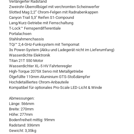
Verlängerter Radstand
Zweirohr-Überrollbügel mit verchromten Scheinwerfer
Slotted Mag 2,2” Chrom-Felgen mit Radnabenkappen
Canyon Trail 5,3" Reifen S1-Compound
Lang/Kurz-Getriebe mit Fernschaltung
T-Lock™ Fernsperrdifferentiale
Portalachsen
Stahlrahmenchassis
TQi™ 2,4-GHz-Funksystem mit Tempomat
3s Power-System (Akku und Ladegerät nicht im Lieferumfang)
Wasserdichte Elektronik
Titan 21T 550 Motor
Wasserdichter XL-5 HV Fahrtenregler
High-Torque 2075X Servo mit Metallgetriebe
Ölgefüllte 110mm Aluminium GTS-Stoßdämpfer
Hochdetailliertes Chrom-Anbauteile
Kompatibel für optionales Pro-Scale LED-Licht & Winde
Abmessungen:
Länge: 566mm
Breite: 270mm
Höhe: 277mm
Bodenfreiheit mittig: 99mm
Radstand: 336mm
Gewicht: 3,35kg