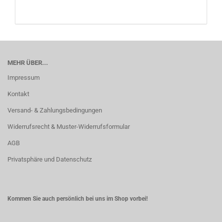
MEHR ÜBER...
Impressum
Kontakt
Versand- & Zahlungsbedingungen
Widerrufsrecht & Muster-Widerrufsformular
AGB
Privatsphäre und Datenschutz
Kommen Sie auch persönlich bei uns im Shop vorbei!